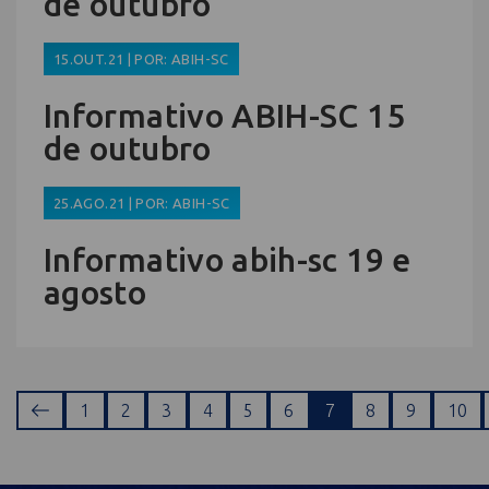
de outubro
15.OUT.21 | POR: ABIH-SC
Informativo ABIH-SC 15
de outubro
25.AGO.21 | POR: ABIH-SC
Informativo abih-sc 19 e
agosto
1
2
3
4
5
6
7
8
9
10