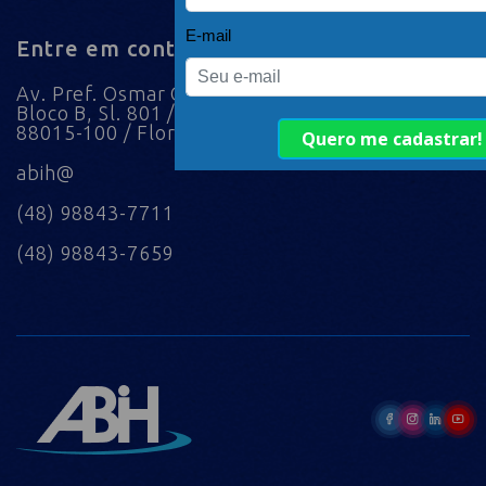
Entre em contato
Av. Pref. Osmar Cunha, 183 /
Bloco B, Sl. 801 / Centro /
88015-100 / Florianópolis / SC
abih@
(48) 98843-7711
(48) 98843-7659