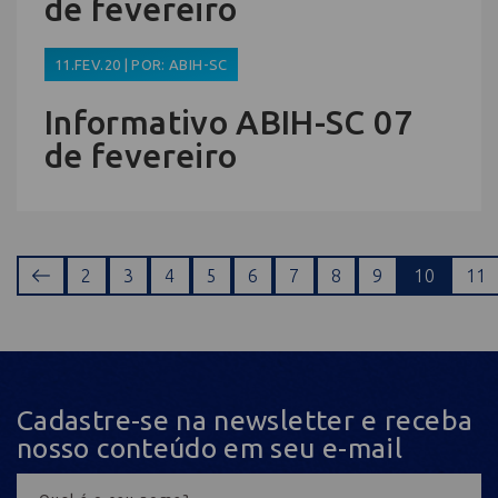
de fevereiro
11.FEV.20 | POR: ABIH-SC
Informativo ABIH-SC 07
de fevereiro
2
3
4
5
6
7
8
9
10
11
Cadastre-se na newsletter e receba
nosso conteúdo em seu e-mail