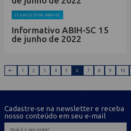
de junho de 2022
17.JUN.22 | POR: ABIH-SC
Informativo ABIH-SC 15
de junho de 2022
1
2
3
4
5
6
7
8
9
10
Cadastre-se na newsletter e receba
nosso conteúdo em seu e-mail