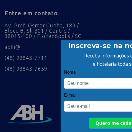
Entre em contato
Av. Pref. Osmar Cunha, 183 /
Bloco B, Sl. 801 / Centro /
88015-100 / Florianópolis / SC
abih@
(48) 98843-7711
(48) 98843-7659