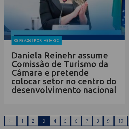
05.FEV.26 | POR: ABIH-SC
Daniela Reinehr assume
Comissão de Turismo da
Câmara e pretende
colocar setor no centro do
desenvolvimento nacional
1
2
3
4
5
6
7
8
9
10