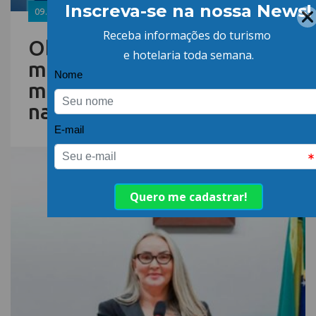
09.FEV.26 | POR: ABIH-SC
Obra da Marina da Beira-
mar Norte deve gerar
mais de 2 mil empregos
na Capital