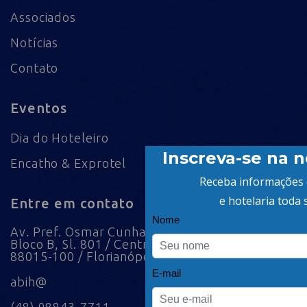
Associados
Notícias
Contato
Eventos
Dia do Hoteleiro
Encatho & Exprotel
Entre em contato
Av. Pref. Osmar Cunha, 183 /
Bloco B, Sl. 801 / Centro /
88015-100 / Florianópolis / SC
abih@
(48) 98843-7711