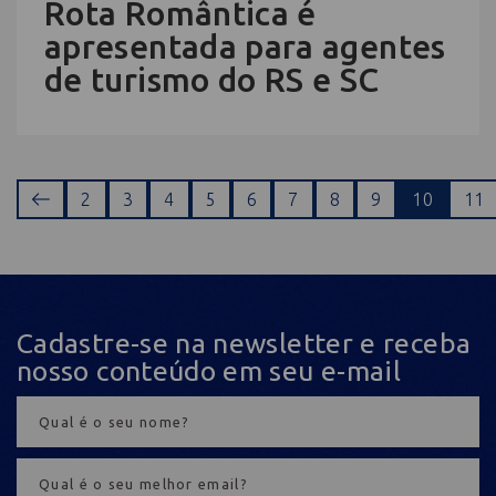
Rota Romântica é
apresentada para agentes
de turismo do RS e SC
2
3
4
5
6
7
8
9
10
11
Cadastre-se na newsletter e receba
nosso conteúdo em seu e-mail