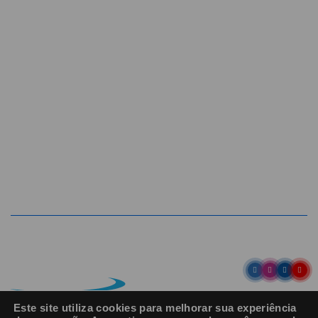
Entre em contato
Av. Pref. Osmar Cunha, 183 /
Bloco B, Sl. 801 / Centro /
88015-100 / Florianópolis / SC
abih@
(48) 98843-7711
(48) 98843-7659
Este site utiliza cookies para melhorar sua experiência