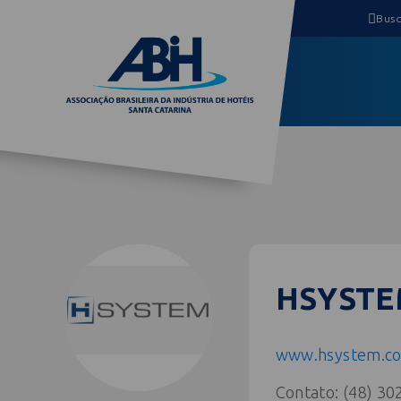
HSYST
www.hsystem.c
Contato: (48) 3