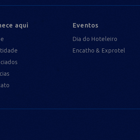
ece aqui
Eventos
me
Dia do Hoteleiro
tidade
Encatho & Exprotel
ciados
cias
tato