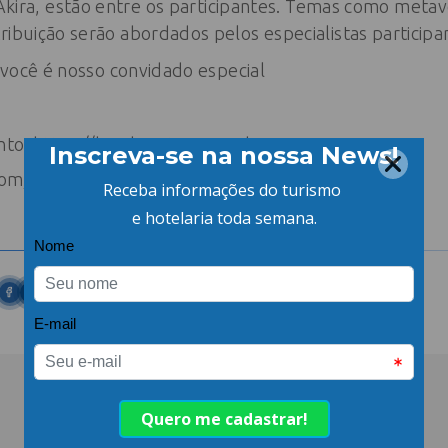
o Akira, estão entre os participantes. Temas como meta
ribuição serão abordados pelos especialistas participa
e você é nosso convidado especial
ento: https://hxp.hsystem.com.br
.com/watch?v=JKjuy14W4NY