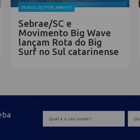
06.AGO.26 | POR: ABIH-SC
Sebrae/SC e
Movimento Big Wave
lançam Rota do Big
Surf no Sul catarinense
eba