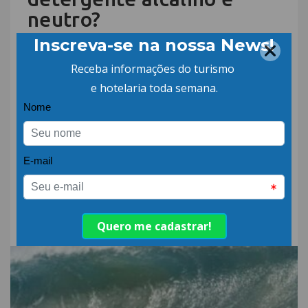
neutro?
A diferença entre detergente alcalino e
neutro está principalmente no nível de pH e
na capacidade de remoção de sujeiras. Na
operação hoteleira, essa distinção impacta
diretamente setores como cozinha,
lavanderia e áreas de hospedagem. Usar o
produto alcalino em superfícies
inadequadas, ou optar pelo neutro quando
a situação exige maior poder de limpeza,
pode causar corrosão […]