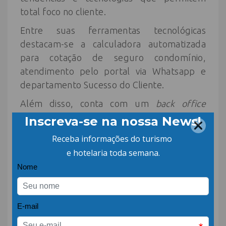
total foco no cliente.
Entre suas ferramentas tecnológicas
destacam-se a calculadora automatizada
para cotação de seguro condomínio,
atendimento pelo portal via Whatsapp e
departamento Sucesso do Cliente.
Além disso, conta com um
back office
treinado e experiente para dar todo
suporte ao hoteleiro no momento da
cotação de algum tipo de seguro,
esclarecimento das coberturas e na
abertura ou comunicação de um sinistro,
explicando todo processo, inclusive atuando
ativamente para indenização das coberturas
contratadas.