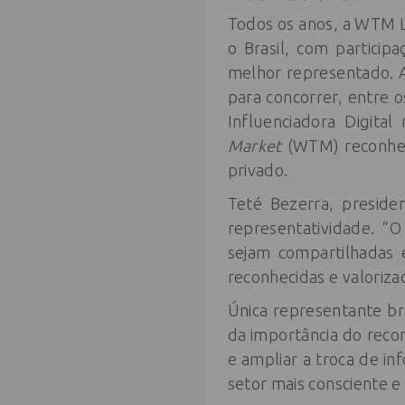
Todos os anos, a WTM L
o Brasil, com partici
melhor representado. A
para concorrer, entre os
Influenciadora Digita
Market
(WTM) reconhece
privado.
Teté Bezerra, presiden
representatividade. “O
sejam compartilhadas 
reconhecidas e valoriza
Única representante br
da importância do reco
e ampliar a troca de in
setor mais consciente e