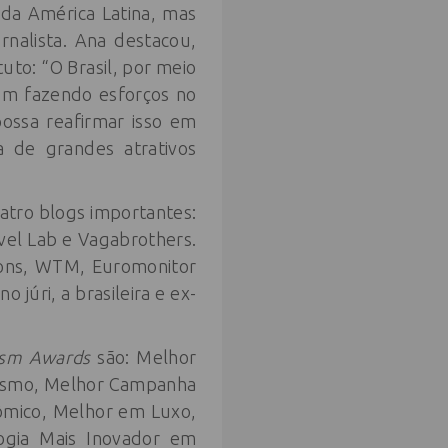
 da América Latina, mas
nalista. Ana destacou,
uto: “O Brasil, por meio
em fazendo esforços no
ossa reafirmar isso em
a de grandes atrativos
atro blogs importantes:
avel Lab e Vagabrothers.
ions, WTM, Euromonitor
júri, a brasileira e ex-
rism Awards
são: Melhor
rismo, Melhor Campanha
nômico, Melhor em Luxo,
ogia Mais Inovador em