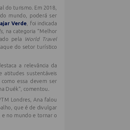
al do turismo. Em 2018,
s do mundo, poderá ser
ajar Verde
, foi indicada
ds
, na categoria “Melhor
riado pela
World Travel
que do setor turístico
destaca a relevância da
e atitudes sustentáveis
es como essa devem ser
 Ana Duék”, comentou.
 WTM Londres, Ana falou
alho, que é de divulgar
il e no mundo e tornar o