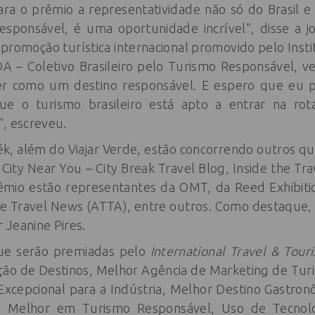
ara o prêmio a representatividade não só do Brasil e
ponsável, é uma oportunidade incrível”, disse a jor
romoção turística internacional promovido pelo Instit
 – Coletivo Brasileiro pelo Turismo Responsável, v
r como um destino responsável. E espero que eu p
e o turismo brasileiro está apto a entrar na rot
s”, escreveu.
, além do Viajar Verde, estão concorrendo outros qu
a City Near You – City Break Travel Blog, Inside the Tr
rêmio estão representantes da OMT, da Reed Exhibit
e Travel News (ATTA), entre outros. Como destaque, no 
 Jeanine Pires.
que serão premiadas pelo
International Travel & Tou
ão de Destinos, Melhor Agência de Marketing de Tu
 Excepcional para a Indústria, Melhor Destino Gastro
 Melhor em Turismo Responsável, Uso de Tecnol