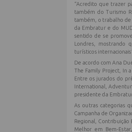
“Acredito que trazer p
também do Turismo Res
também, o trabalho de p
da Embratur e do MUDA
sentido de se promove
Londres, mostrando qu
turísticos internacionai
De acordo com Ana Duék
The Family Project, In 
Entre os jurados do p
International, Adventur
presidente da Embratur
As outras categorias 
Campanha de Organizaç
Regional, Contribuição
Melhor em Bem-Estar,