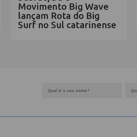
Movimento Big Wave
lançam Rota do Big
Surf no Sul catarinense
eba
Comece aqui
Eventos