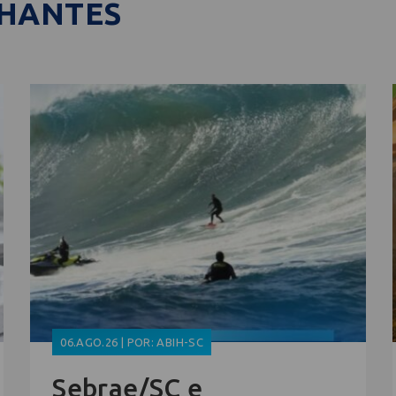
LHANTES
06.AGO.26 | POR: ABIH-SC
Sebrae/SC e