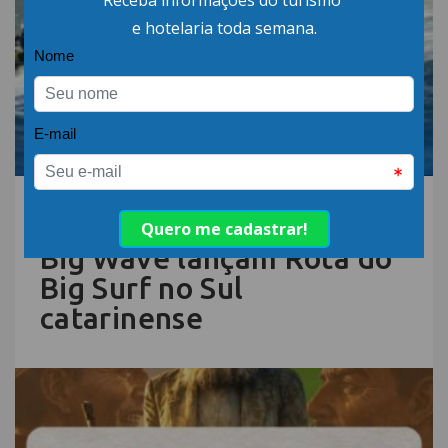
06.AGO.26 | POR: ABIH-SC
Sebrae/SC e Movimento
Big Wave lançam Rota do
Big Surf no Sul
catarinense