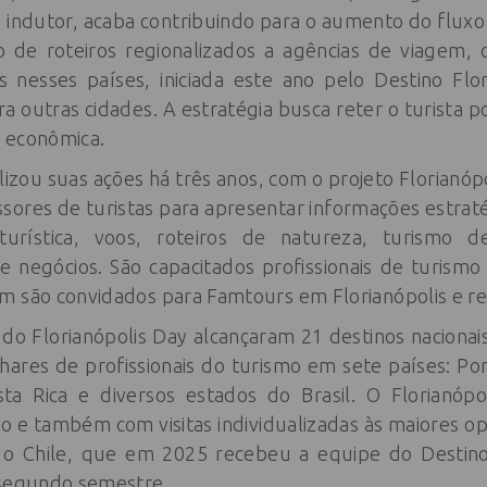
 indutor, acaba contribuindo para o aumento do fluxo 
o de roteiros regionalizados a agências de viagem, 
ers nesses países, iniciada este ano pelo Destino F
 outras cidades. A estratégia busca reter o turista 
 econômica.
izou suas ações há três anos, com o projeto Florianópo
ssores de turistas para apresentar informações estraté
a turística, voos, roteiros de natureza, turismo de
e negócios. São capacitados profissionais de turismo
m são convidados para Famtours em Florianópolis e re
do Florianópolis Day alcançaram 21 destinos nacionais
hares de profissionais do turismo em sete países: Por
sta Rica e diversos estados do Brasil. O Florianó
o e também com visitas individualizadas às maiores o
 o Chile, que em 2025 recebeu a equipe do Destino
 segundo semestre.