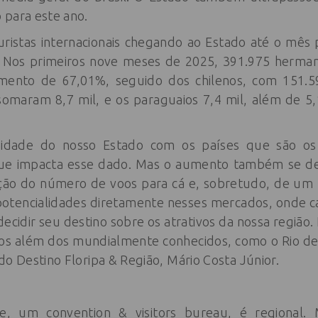
 para este ano.
uristas internacionais chegando ao Estado até o mês
e. Nos primeiros nove meses de 2025, 391.975 her
mento de 67,01%, seguido dos chilenos, com 151.
omaram 8,7 mil, e os paraguaios 7,4 mil, além de 5,
midade do nosso Estado com os países que são os
 que impacta esse dado. Mas o aumento também se de
ção do número de voos para cá e, sobretudo, de um 
potencialidades diretamente nesses mercados, onde ca
ecidir seu destino sobre os atrativos da nossa região.
inos além dos mundialmente conhecidos, como o Rio de
do Destino Floripa & Região, Mário Costa Júnior.
e, um convention & visitors bureau, é regional.