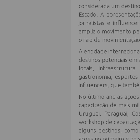
considerada um destino
Estado. A apresentaçã
jornalistas e influenc
amplia o movimento para
o raio de movimentação
A entidade internacional
destinos potenciais emi
locais, infraestrutur
gastronomia, esportes 
influencers, que també
No último ano as ações 
capacitação de mais mil
Uruguai, Paraguai, Co
workshop de capacitaçã
alguns destinos, como
ações no primeiro e no