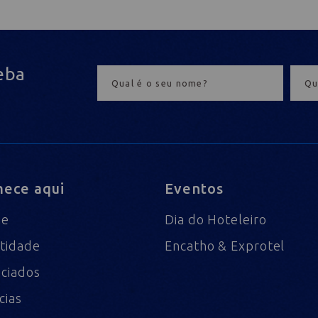
eba
ece aqui
Eventos
me
Dia do Hoteleiro
tidade
Encatho & Exprotel
ciados
cias