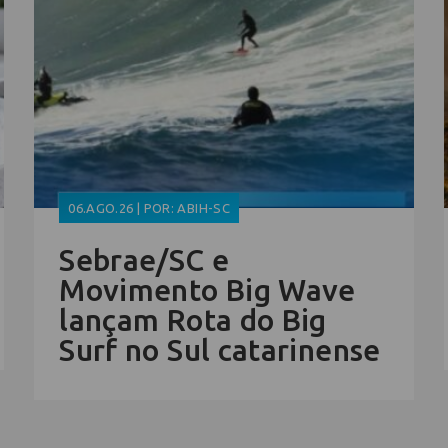
06.AGO.26 | POR: ABIH-SC
Sebrae/SC e
Movimento Big Wave
lançam Rota do Big
Surf no Sul catarinense