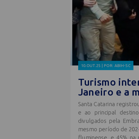
10.OUT.25 | POR: ABIH-SC
Turismo inte
Janeiro e a m
Santa Catarina registro
e ao principal destin
divulgados pela Embra
mesmo período de 2024,
fluminense, e 45% na 