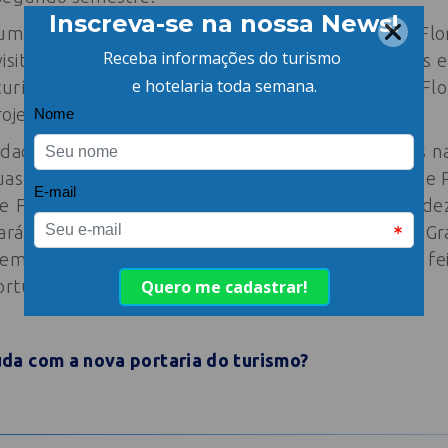
 uma oportunidade única para consolidar a Grande Fl
visitantes internacionais, impulsionar novos negócios e
turístico”, destaca a gerente executiva do Destino Flo
ojeto.
dade para 2026 contempla 25 ações em mercados naci
uas na Argentina e as demais no Uruguai, Paraguai e 
re Florianópolis e Lima, que começa a operar em d
rá também a São Paulo, Minas Gerais, Paraná e Rio Gra
emissores de turistas, e 13 das mais importantes feir
rtugal, Chile, Costa Rica e Argentina.
da com a nova portaria do turismo?