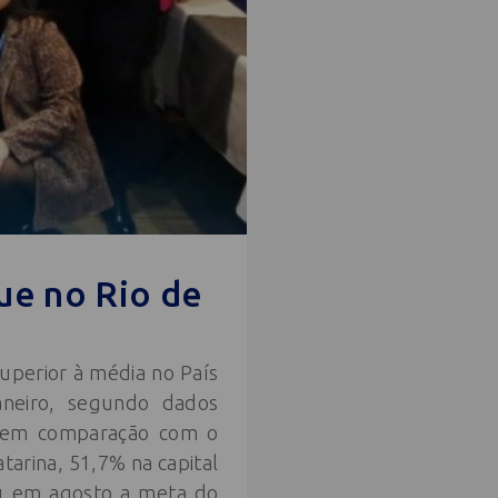
ue no Rio de
superior à média no País
Janeiro, segundo dados
o, em comparação com o
arina, 51,7% na capital
ou em agosto a meta do