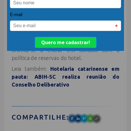
informações da legislação e
demais?
R – Orienta-se a consultar o site do MTur, lei
11.771/2008, artigo 23, §6º, e portaria MTur
28/2025. Para demais esclarecimentos,
orienta-se a entrar em contato com a
política de reservas do hotel.
Leia também:
Hotelaria catarinense em
pauta: ABIH-SC realiza reunião do
Conselho Deliberativo
COMPARTILHE: