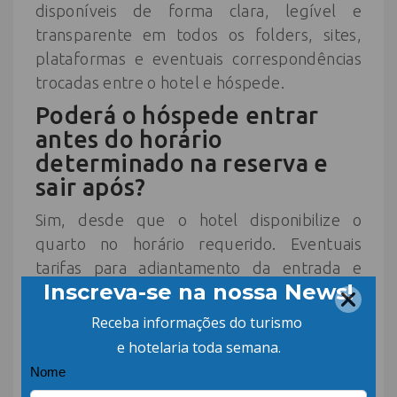
disponíveis de forma clara, legível e
transparente em todos os folders, sites,
plataformas e eventuais correspondências
trocadas entre o hotel e hóspede.
Poderá o hóspede entrar
antes do horário
determinado na reserva e
sair após?
Sim, desde que o hotel disponibilize o
quarto no horário requerido. Eventuais
tarifas para adiantamento da entrada e
retardamento da saída ficarão por conta da
política adotada de cada hotel, que
inclusive, poderá até dispensá-las, caso seja
de seu interesse.
Onde posso conferir tais