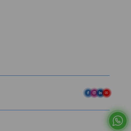
Av. Pref. Osmar Cunha, 183 /
Bloco B, Sl. 801 / Centro /
88015-100 / Florianópolis / SC
abih@
(48) 98843-7711
(48) 98843-7659