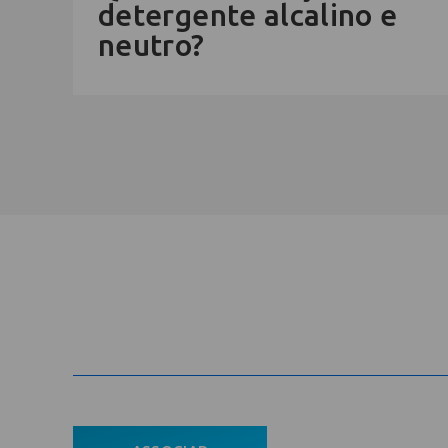
detergente alcalino e
neutro?
Cadastre-se na newsletter e rec
nosso conteúdo em seu e-mail