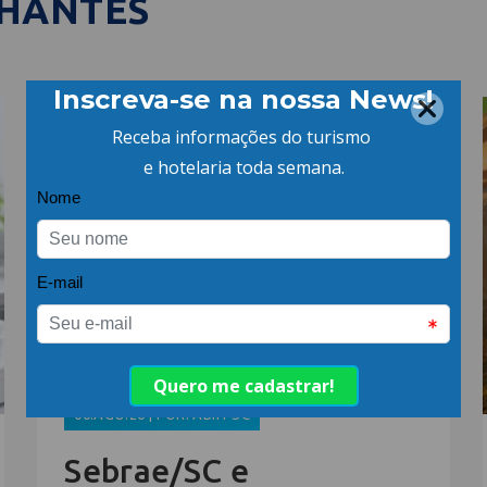
LHANTES
06.AGO.26 | POR: ABIH-SC
Sebrae/SC e