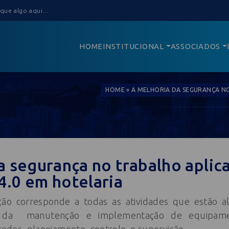
HOME
INSTITUCIONAL
ASSOCIADOS
HOME
»
A MELHORIA DA SEGURANÇA N
a segurança no trabalho aplic
.0 em hotelaria
o corresponde a todas as atividades que estão al
os da manutenção e implementação de equipame