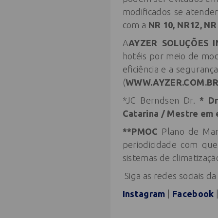
modificados se atender
com a
NR 10, NR12, N
A
AYZER SOLUÇÕES 
hotéis por meio de mo
eficiência e a seguranç
(
WWW.AYZER.COM.B
*JC Berndsen Dr.
*
Dr
Catarina / Mestre em 
**PMOC
Plano de Man
periodicidade com que
sistemas de climatizaçã
Siga as redes sociais d
Instagram
|
Facebook