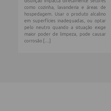
distinção impacta diretamente setores
como cozinha, lavanderia e áreas de
hospedagem. Usar o produto alcalino
em superfícies inadequadas, ou optar
pelo neutro quando a situação exige
maior poder de limpeza, pode causar
corrosão […]
Cadastre-se na newsletter e rec
nosso conteúdo em seu e-mail