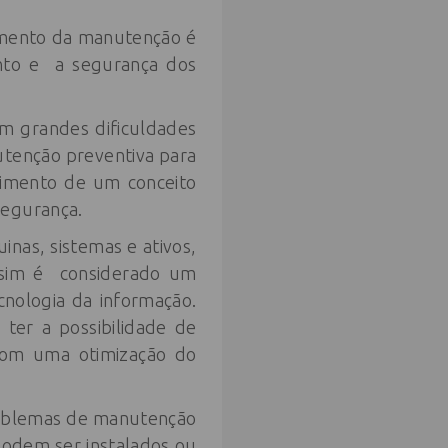
amento da manutenção é
ento e a segurança dos
m grandes dificuldades
utenção preventiva para
gimento de um conceito
segurança.
uinas, sistemas e ativos,
ssim é considerado um
nologia da informação.
ter a possibilidade de
 com uma otimização do
roblemas de manutenção
odem ser instalados ou