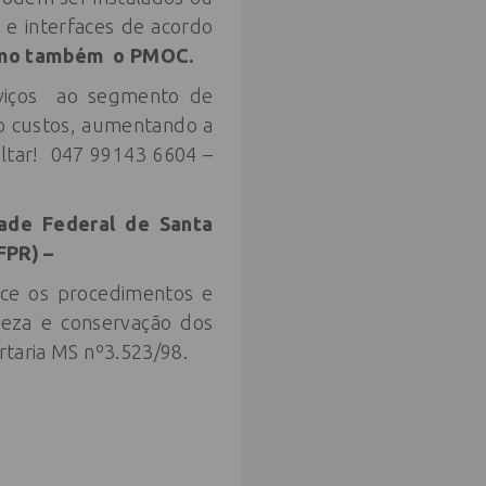
 e interfaces de acordo
como também o PMOC.
rviços ao segmento de
o custos, aumentando a
sultar! 047 99143 6604 –
dade Federal de Santa
FPR) –
ece os procedimentos e
peza e conservação dos
rtaria MS nº3.523/98.