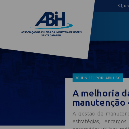
30.JUN.22 | POR: ABIH-SC
A melhoria d
manutenção 4
A gestão da manutençã
estratégias, encarg