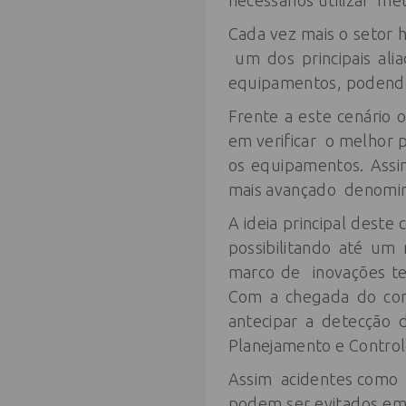
necessários utilizar mé
Cada vez mais o setor
um dos principais ali
equipamentos, podendo 
Frente a este cenário
em verificar o melhor 
os equipamentos. Assi
mais avançado denomina
A ideia principal deste 
possibilitando até u
marco de inovações te
Com a chegada do con
antecipar a detecção 
Planejamento e Contro
Assim acidentes como 
podem ser evitados em