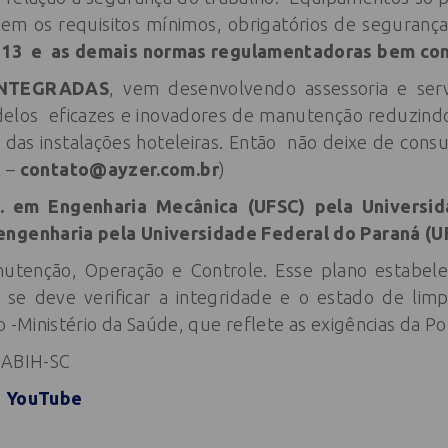
em os requisitos mínimos, obrigatórios de segurança
R 13 e as demais normas regulamentadoras bem 
INTEGRADAS
, vem desenvolvendo assessoria e se
delos eficazes e inovadores de manutenção reduzind
a das instalações hoteleiras. Então não deixe de con
R
–
contato@ayzer.com.br
)
. em Engenharia Mecânica (UFSC) pela Universi
engenharia pela Universidade Federal do Paraná (U
utenção, Operação e Controle. Esse plano estabel
 se deve verificar a integridade e o estado de lim
o -Ministério da Saúde, que reflete as exigências da Po
a ABIH-SC
|
YouTube