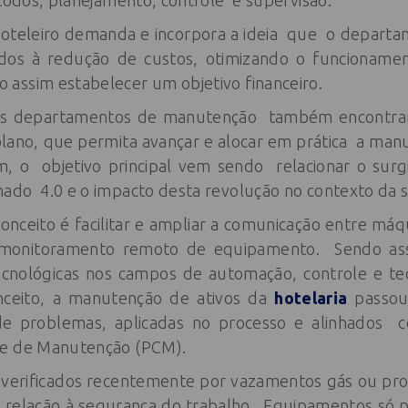
todos, planejamento, controle e supervisão.
 hoteleiro demanda e incorpora a ideia que o depart
ados à redução de custos, otimizando o funcionam
assim estabelecer um objetivo financeiro.
 os departamentos de manutenção também encontra
plano, que permita avançar e alocar em prática a man
m, o objetivo principal vem sendo relacionar o sur
do 4.0 e o impacto desta revolução no contexto da 
conceito é facilitar e ampliar a comunicação entre máq
m monitoramento remoto de equipamento. Sendo a
cnológicas nos campos de automação, controle e tec
ceito, a manutenção de ativos da
hotelaria
passou 
de problemas, aplicadas no processo e alinhados
le de Manutenção (PCM).
verificados recentemente por vazamentos gás ou p
 relação à segurança do trabalho. Equipamentos só p