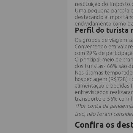
restituição do Imposto 
Uma pequena parcela d
destacando a importânc
endividamento como pa
Perfil do turist
Os grupos de viagem sã
Convertendo em valores 
com 29% de participação
O principal meio de tra
dos turistas- 66% são d
Nas últimas temporadas*
hospedagem (R$728) for
alimentação e bebidas 
entrevistados realizar
transporte e 56% com
*Por conta da pandemia
isso, não foram conside
Confira os des