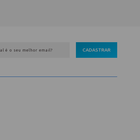
CADASTRAR
Entre em contato
Av. Pref. Osmar Cunha, 183 /
Bloco B, Sl. 801 / Centro /
88015-100 / Florianópolis / SC
abih@