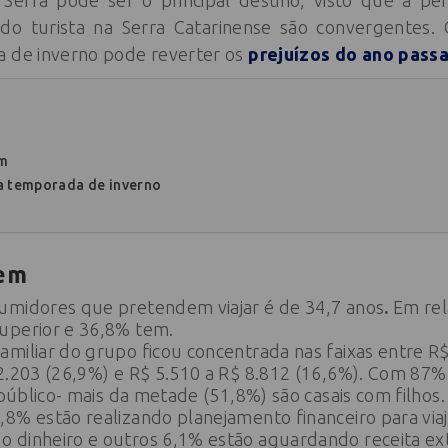
 Serra pode ser o principal destino, visto que a pe
 do turista na Serra Catarinense são convergentes. 
a de inverno pode reverter os
prejuízos do ano pass
em
na temporada de inverno
:
gem
umidores que pretendem viajar é de 34,7 anos
.
Em rel
uperior e 36,8% tem.
miliar do grupo ficou concentrada nas faixas entre R$
2.203 (26,9%) e R$ 5.510 a R$ 8.812 (16,6%). Com 87% 
 público- mais da metade (51,8%) são casais com filhos.
8% estão realizando planejamento financeiro para via
 dinheiro e outros 6,1% estão aguardando receita ext