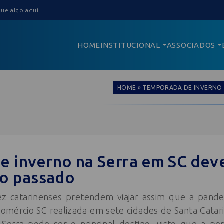
HOME
INSTITUCIONAL
ASSOCIADOS
HOME
»
TEMPORADA DE INVERNO 
 inverno na Serra em SC dev
no passado
z catarinenses pretendem viajar assim que a pandem
omércio SC realizada em sete cidades de Santa Catar