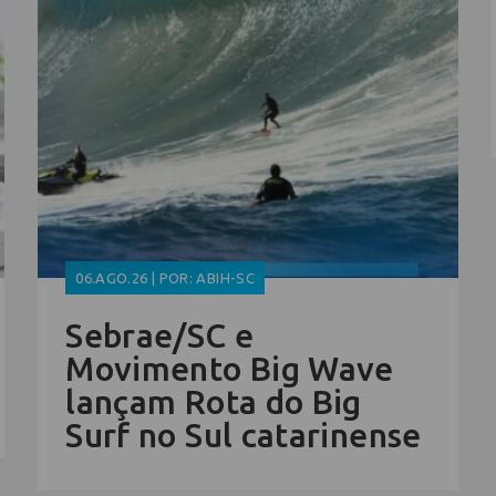
06.AGO.26 | POR: ABIH-SC
Sebrae/SC e
Movimento Big Wave
lançam Rota do Big
Surf no Sul catarinense