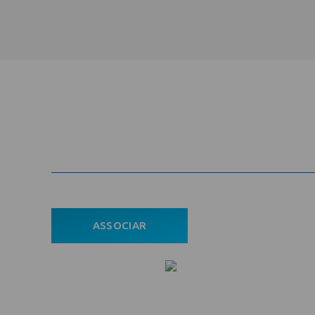
Cadastre-se na newsletter e rec
nosso conteúdo em seu e-mail
ASSOCIAR
ÁREA DO ASSOCIADO
POLÍTICA DE PRIVACIDADE