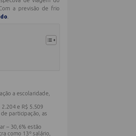
rspectiva de viagem do
Com a previsão de frio
ado
.
ação a escolaridade,
 2.204 e R$ 5.509
de participação, as
jar – 30,6% estão
ra como 13º salário,