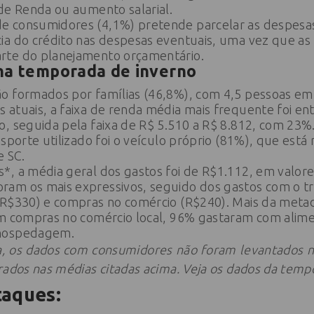
de Renda ou aumento salarial.
e consumidores (4,1%) pretende parcelar as despesa
ia do crédito nas despesas eventuais, uma vez que as 
rte do planejamento orçamentário.
a na temporada de inverno
o formados por famílias (46,8%), com 4,5 pessoas em
atuais, a faixa de renda média mais frequente foi ent
, seguida pela faixa de R$ 5.510 a R$ 8.812, com 23%
nsporte utilizado foi o veículo próprio (81%), que está
e SC.
, a média geral dos gastos foi de R$1.112, em valore
am os mais expressivos, seguido dos gastos com o tr
(R$330) e compras no comércio (R$240). Mais da metad
am compras no comércio local, 96% gastaram com ali
 hospedagem.
, os dados com consumidores não foram levantados n
rados nas médias citadas acima. Veja os dados da temp
taques: