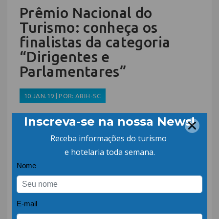
Prêmio Nacional do
Turismo: conheça os
finalistas da categoria
“Dirigentes e
Parlamentares”
10.JAN.19 | POR: ABIH-SC
Votação do prêmio
Melhores Fornecedores
da Hotelaria de 2018
acontece até 31 de
janeiro
20.DEZ.18 | POR: ABIH-SC