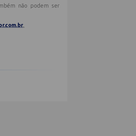
 também não podem ser
or.com.br
.