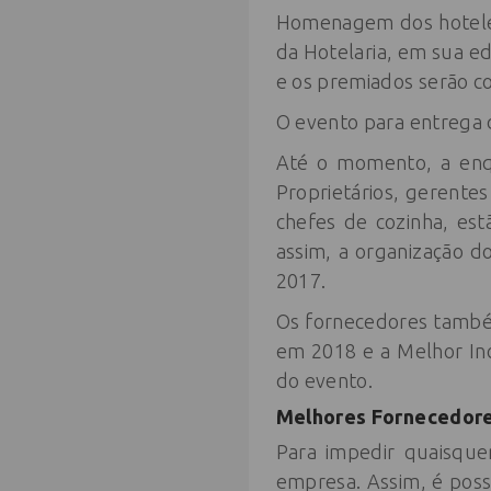
Homenagem dos hoteleir
da Hotelaria, em sua ed
e os premiados serão co
O evento para entrega 
Até o momento, a enq
Proprietários, gerente
chefes de cozinha, es
assim, a organização d
2017.
Os fornecedores també
em 2018 e a Melhor In
do evento.
Melhores Fornecedores
Para impedir quaisque
empresa. Assim, é pos