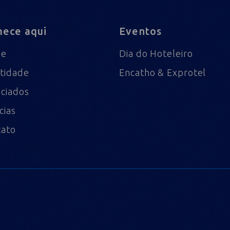
ece aqui
Eventos
me
Dia do Hoteleiro
tidade
Encatho & Exprotel
ciados
cias
tato