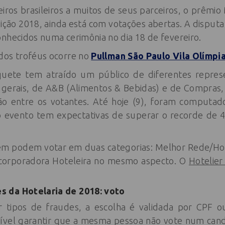
os brasileiros a muitos de seus parceiros, o prêmi
ição 2018, ainda está com votações abertas. A disputa
nhecidos numa cerimônia no dia 18 de fevereiro.
dos troféus ocorre no
Pullman São Paulo Vila Olímpi
uete tem atraído um público de diferentes repres
s gerais, de A&B (Alimentos & Bebidas) e de Compras
tão entre os votantes. Até hoje (9), foram computad
o evento tem expectativas de superar o recorde de 
m podem votar em duas categorias: Melhor Rede/Hot
corporadora Hoteleira no mesmo aspecto. O
Hotelie
 da Hotelaria de 2018: voto
r tipos de fraudes, a escolha é validada por CPF ou
sível garantir que a mesma pessoa não vote num cand