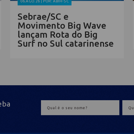
06.AGO.26 | POR: ABIH-SC
Sebrae/SC e
Movimento Big Wave
lançam Rota do Big
Surf no Sul catarinense
eba