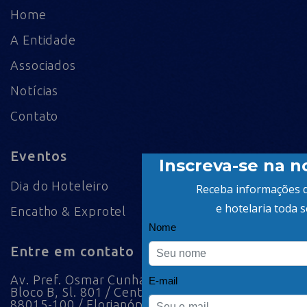
Home
A Entidade
Associados
Notícias
Contato
Eventos
Dia do Hoteleiro
Encatho & Exprotel
Entre em contato
Av. Pref. Osmar Cunha, 183 /
Bloco B, Sl. 801 / Centro /
88015-100 / Florianópolis / SC