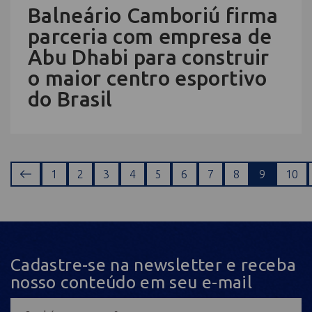
Balneário Camboriú firma
parceria com empresa de
Abu Dhabi para construir
o maior centro esportivo
do Brasil
1
2
3
4
5
6
7
8
9
10
Cadastre-se na newsletter e receba
nosso conteúdo em seu e-mail