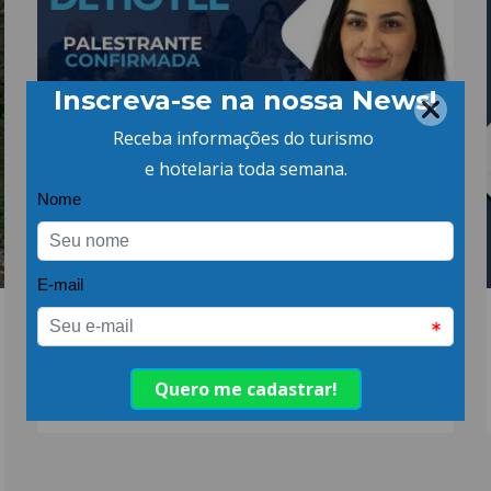
15.AGO.24 | POR: ABIH-SC
Café de Hotel ABIH-SC
– Chapecó!