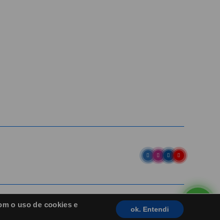
Av. Pref. Osmar Cunha, 183 /
Bloco B, Sl. 801 / Centro /
88015-100 / Florianópolis / SC
abih@
(48) 98843-7711
(48) 98843-7659
om o uso de cookies e
ok. Entendi