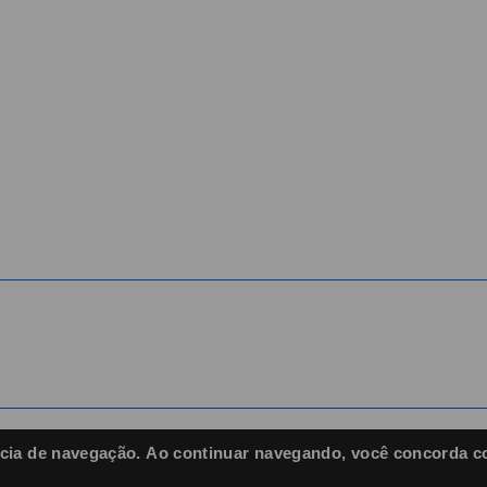
Home
Dia do Hoteleiro
A Entidade
Encatho & Exprotel
Associados
Notícias
Contato
iência de navegação. Ao continuar navegando, você concorda c