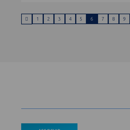
1
2
3
4
5
6
7
8
9
Cadastre-se na newsletter e rec
nosso conteúdo em seu e-mail