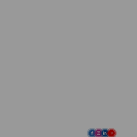
Entre em contato
Av. Pref. Osmar Cunha, 183 /
Bloco B, Sl. 801 / Centro /
88015-100 / Florianópolis / SC
abih@
(48) 98843-7711
(48) 98843-7659