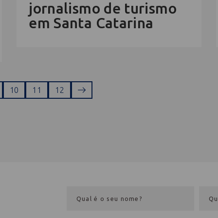
jornalismo de turismo
em Santa Catarina
10
11
12
eba