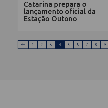
Catarina prepara o
lançamento oficial da
Estação Outono
1
2
3
4
5
6
7
8
9
Cadastre-se na newsletter e rec
nosso conteúdo em seu e-mail