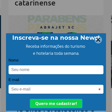
catarinense
19.MAR.26 | POR: ABIH-SC
ABRAJET SC celebra
43 anos fortalecendo o