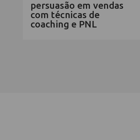
persuasão em vendas
com técnicas de
coaching e PNL
Cadastre-se na newsletter e rec
nosso conteúdo em seu e-mail