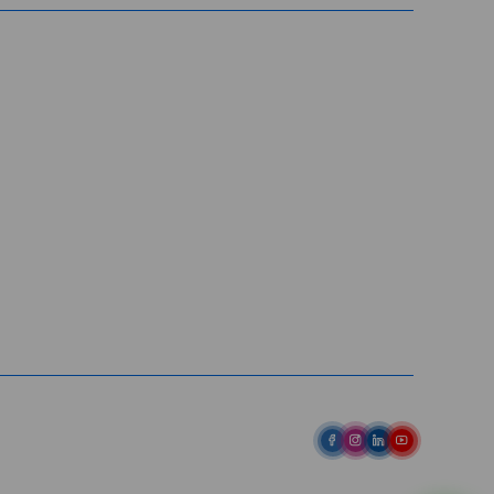
Entre em contato
Av. Pref. Osmar Cunha, 183 /
Bloco B, Sl. 801 / Centro /
88015-100 / Florianópolis / SC
abih@
(48) 98843-7711
(48) 98843-7659