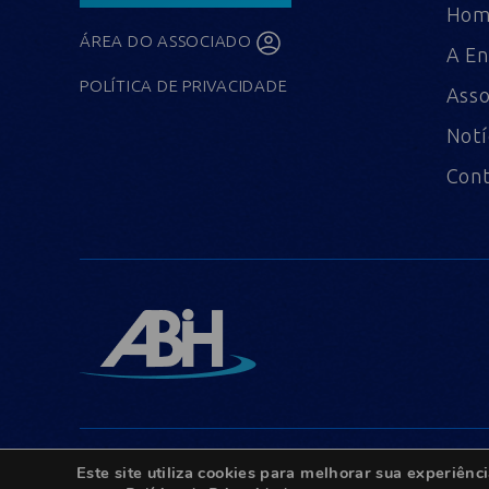
Ho
ÁREA DO ASSOCIADO
A En
POLÍTICA DE PRIVACIDADE
Asso
Notí
Con
Este site utiliza cookies para melhorar sua experiê
© Copyright 2022 - Todos os direitos reservados.