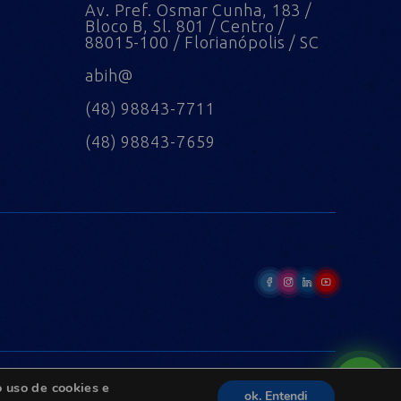
Av. Pref. Osmar Cunha, 183 /
Bloco B, Sl. 801 / Centro /
88015-100 / Florianópolis / SC
abih@
(48) 98843-7711
(48) 98843-7659
 uso de cookies e
ok. Entendi