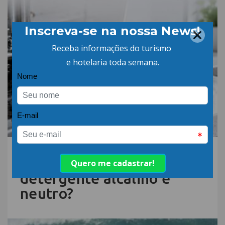
06.AGO.26 | POR: ABIH-SC
Qual a diferença entre
detergente alcalino e
neutro?