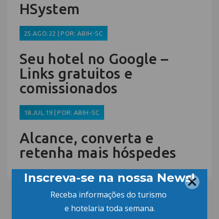
HSystem
25.AGO.22 | POR: ABIH-SC
Seu hotel no Google –
Links gratuitos e
comissionados
18.JUL.19 | POR: ABIH-SC
Alcance, converta e
retenha mais hóspedes