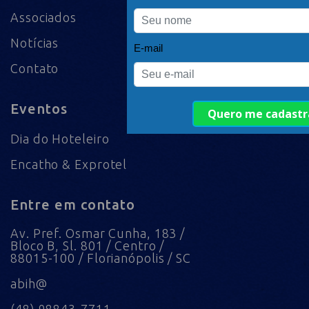
Associados
Notícias
Contato
Eventos
Dia do Hoteleiro
Encatho & Exprotel
Entre em contato
Av. Pref. Osmar Cunha, 183 /
Bloco B, Sl. 801 / Centro /
88015-100 / Florianópolis / SC
abih@
(48) 98843-7711