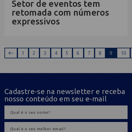
Setor de eventos tem
retomada com números
expressivos
1
2
3
4
5
6
7
8
9
10
Cadastre-se na newsletter e receba
nosso conteúdo em seu e-mail