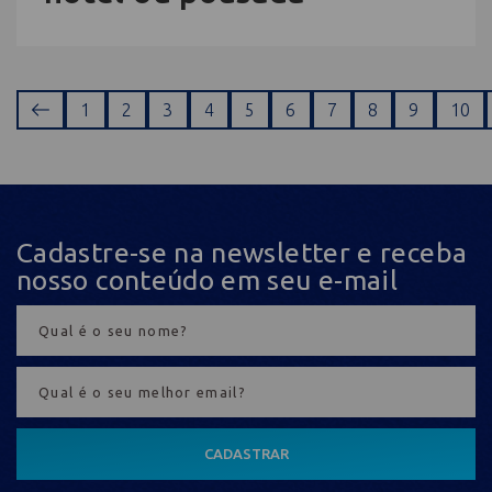
1
2
3
4
5
6
7
8
9
10
Cadastre-se na newsletter e receba
nosso conteúdo em seu e-mail
CADASTRAR