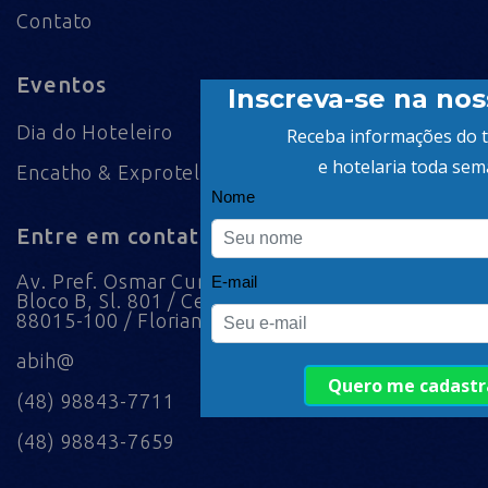
Contato
Eventos
Dia do Hoteleiro
Encatho & Exprotel
Entre em contato
Av. Pref. Osmar Cunha, 183 /
Bloco B, Sl. 801 / Centro /
88015-100 / Florianópolis / SC
abih@
(48) 98843-7711
(48) 98843-7659