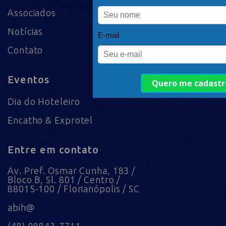
Associados
Notícias
Contato
Eventos
Dia do Hoteleiro
Encatho & Exprotel
Entre em contato
Av. Pref. Osmar Cunha, 183 /
Bloco B, Sl. 801 / Centro /
88015-100 / Florianópolis / SC
abih@
(48) 98843-7711