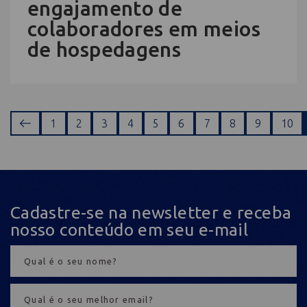
engajamento de
colaboradores em meios
de hospedagens
1
2
3
4
5
6
7
8
9
10
Cadastre-se na newsletter e receba
nosso conteúdo em seu e-mail