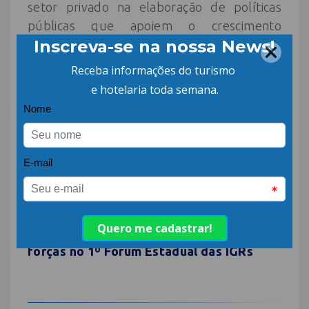
setor privado na elaboração de políticas
públicas que apoiem o crescimento
ordenado e sustentável do turismo em
todas as regiões do Estado.
O encontro foi o primeiro passo nessa
conexão entre o poder legislativo e a ABIH-
SC. Já ficou agendado um novo encontro
com data a ser definida para um café com
um número maior de hoteleiros e
parlamentares para tratar melhor as ações.
Fonte:
ABIH-SC
Leia também:
Turismo catarinense une
forças no 1º Fórum Estadual das IGRs