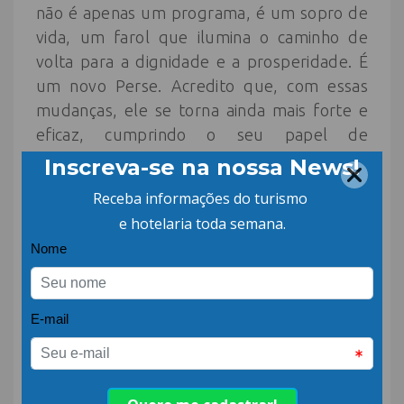
não é apenas um programa, é um sopro de
vida, um farol que ilumina o caminho de
volta para a dignidade e a prosperidade. É
um novo Perse. Acredito que, com essas
mudanças, ele se torna ainda mais forte e
eficaz, cumprindo o seu papel de
impulsionar a retomada do setor de
eventos”, disse.
CONTROLE
– A lei do novo Perse estipula
um limite de gastos de R$ 15 bilhões com as
isenções fiscais até dezembro de 2026. O
texto traz mecanismos de controle para
evitar o uso indiscriminado dos recursos e
garantir a gestão fiscal responsável. Os
valores relativos aos incentivos do Perse
serão demonstrados pela Secretaria