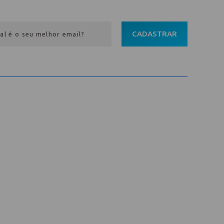
CADASTRAR
Entre em contato
Av. Pref. Osmar Cunha, 183 /
Bloco B, Sl. 801 / Centro /
88015-100 / Florianópolis / SC
abih@
(48) 98843-7711
(48) 98843-7659