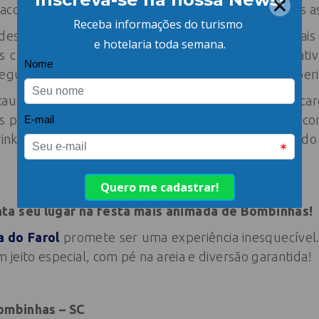
conchegantes, além de opções de lazer para todas as
frutar de piscinas externas e aquecidas, ideais
ias contam com um Espaço Kids e atividades recreativ
 segurança e o acompanhamento de recreadores experi
taurante exclusivo para hóspedes apresenta um car
s paladares. E para quem deseja curtir o Carnaval c
nks refrescantes à beira da piscina, complementando 
ta seu lugar na festa mais animada de Bombinhas!
a do Farol
promete ser uma experiência inesquecível. 
m jeito especial, com pé na areia e diversão garantida!
Bombinhas – SC