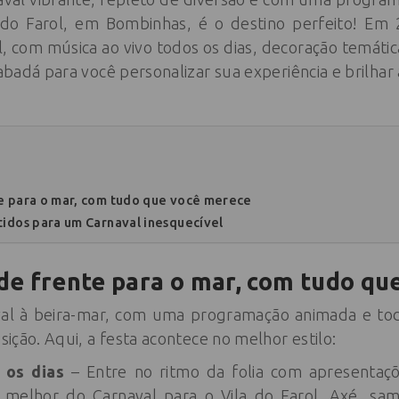
la do Farol, em Bombinhas, é o destino perfeito! E
, com música ao vivo todos os dias, decoração temática
 abadá para você personalizar sua experiência e brilhar 
e para o mar, com tudo que você merece
tidos para um Carnaval inesquecível
de frente para o mar, com tudo qu
aval à beira-mar, com uma programação animada e tod
osição. Aqui, a festa acontece no melhor estilo:
 os dias
– Entre no ritmo da folia com apresentaçõ
melhor do Carnaval para o Vila do Farol. Axé, sam