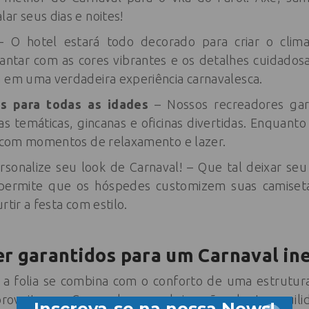
ar seus dias e noites!
 O hotel estará todo decorado para criar o clima
antar com as cores vibrantes e os detalhes cuidado
a em uma verdadeira experiência carnavalesca.
as para todas as idades
– Nossos recreadores ga
as temáticas, gincanas e oficinas divertidas. Enquant
ia com momentos de relaxamento e lazer.
rsonalize seu look de Carnaval! – Que tal deixar se
l permite que os hóspedes customizem suas camiseta
rtir a festa com estilo.
er garantidos para um Carnaval in
, a folia se combina com o conforto de uma estrutur
oveitar o Carnaval sem abrir mão da tranquili