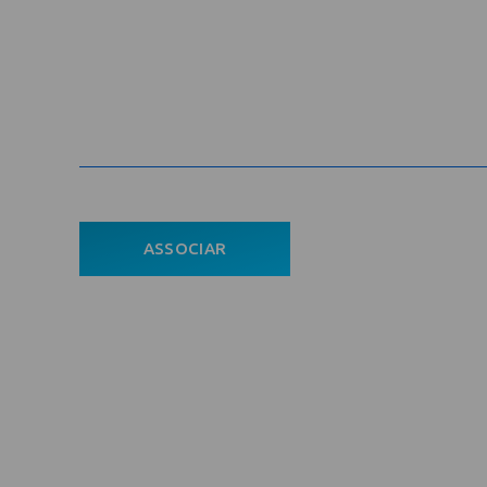
Cadastre-se na newsletter e rec
nosso conteúdo em seu e-mail
Com
ASSOCIAR
Ho
ÁREA DO ASSOCIADO
A En
POLÍTICA DE PRIVACIDADE
Asso
Notí
Con