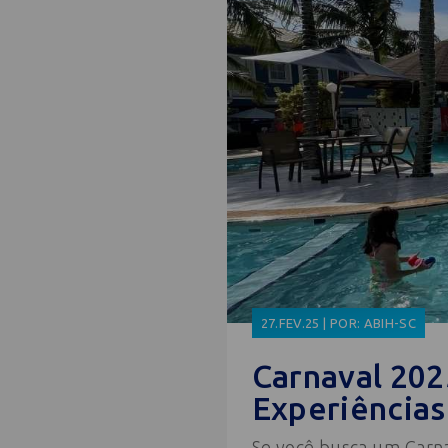
27.FEV.25 | POR: ABIH-SC
Carnaval 2025
Experiências
Se você busca um Carna