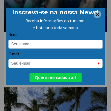
07.MAR.26 | POR: ABIH-SC
Liderança,
empreendedorismo e
hospitalidade em
destaque no Dia
Internacional da Mulher