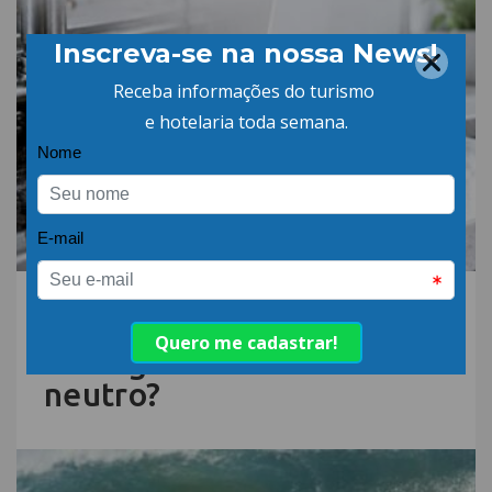
06.AGO.26 | POR: ABIH-SC
Qual a diferença entre
detergente alcalino e
neutro?