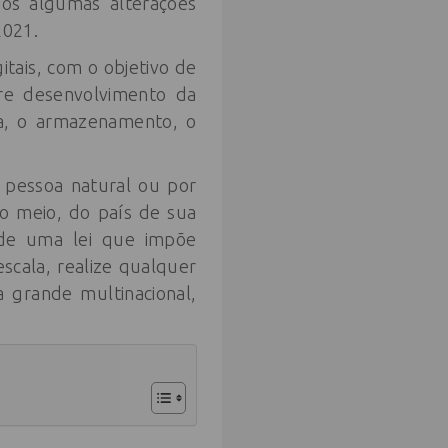
pós algumas alterações
2021.
itais, com o objetivo de
vre desenvolvimento da
ta, o armazenamento, o
 pessoa natural ou por
do meio, do país de sua
 de uma lei que impõe
cala, realize qualquer
grande multinacional,