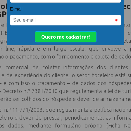
oteleiro, qual o impacto dessa ne
GPD?
de Pesquisa de Canais de Distribuição realizada pe
FOHB), 48% do quartos vendidos no ano de 2018, por e
m grande fluxo de informações sendo fornecida, coleta
n line, rápida e em larga escala, que envolve a 
o o pagamento, com o fornecimento e coleta de dados
 comercial de coletar informações dos cliente
 de experiência do cliente, o setor hoteleiro está 
ta – e com isso o tratamento – de dados dos hóspedes
o Decreto n.º 7381/2010 que regulamenta a lei de turi
erão ser colhidos do hóspede e dever de armazename
Lei n.º 11.771/2008, que regulamenta a política nacion
eleiro o dever de prestar, periodicamente, as informa
os dados, mediante formulário próprio (Ficha Na