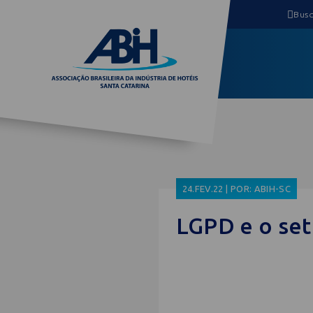
24.FEV.22 | POR: ABIH-SC
LGPD e o set