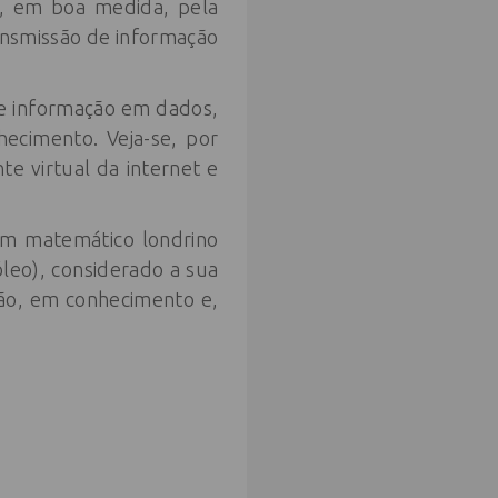
u, em boa medida, pela
ansmissão de informação
de informação em dados,
ecimento. Veja-se, por
e virtual da internet e
um matemático londrino
óleo), considerado a sua
ção, em conhecimento e,