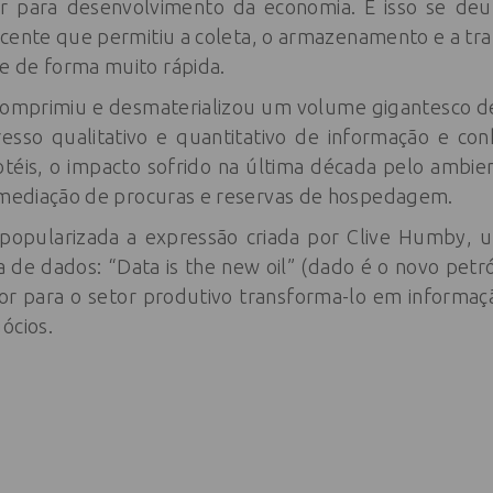
 para desenvolvimento da economia. E isso se de
ecente que permitiu a coleta, o armazenamento e a tr
 de forma muito rápida.
 comprimiu e desmaterializou um volume gigantesco 
so qualitativo e quantitativo de informação e conh
téis, o impacto sofrido na última década pelo ambient
ermediação de procuras e reservas de hospedagem.
 popularizada a expressão criada por Clive Humby, 
a de dados: “Data is the new oil” (dado é o novo petr
lor para o setor produtivo transforma-lo em informa
ócios.