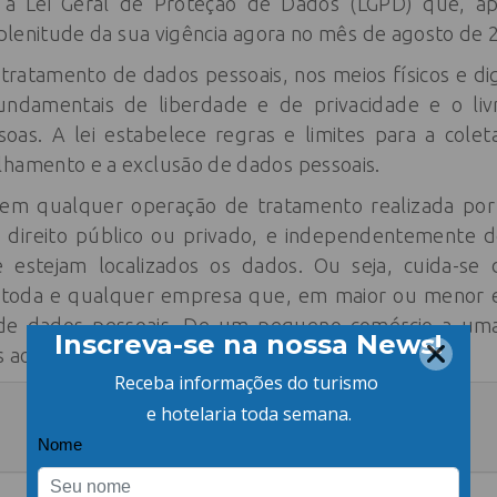
, a Lei Geral de Proteção de Dados (LGPD) que, a
a plenitude da sua vigência agora no mês de agosto de 
ratamento de dados pessoais, nos meios físicos e dig
fundamentais de liberdade e de privacidade e o li
soas. A lei estabelece regras e limites para a cole
lhamento e a exclusão de dados pessoais.
á em qualquer operação de tratamento realizada por
de direito público ou privado, e independentemente 
 estejam localizados os dados. Ou seja, cuida-se
a toda e qualquer empresa que, em maior ou menor es
de dados pessoais. De um pequeno comércio a uma 
s ao novo regramento.