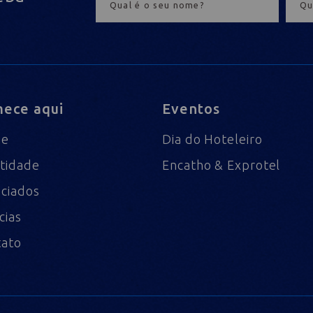
ece aqui
Eventos
me
Dia do Hoteleiro
tidade
Encatho & Exprotel
ciados
cias
tato