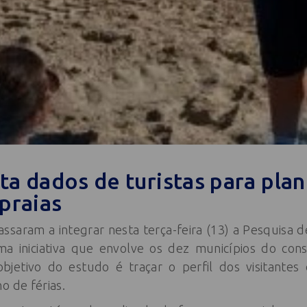
ta dados de turistas para plan
praias
assaram a integrar nesta terça-feira (13) a Pesquisa 
a iniciativa que envolve os dez municípios do consó
bjetivo do estudo é traçar o perfil dos visitantes
o de férias.