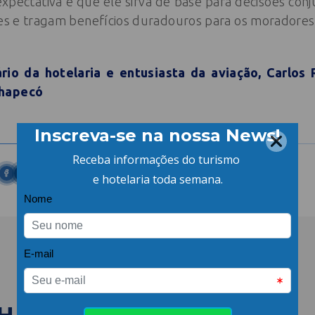
expectativa é que ele sirva de base para decisões co
tes e tragam benefícios duradouros para os moradores
rio da hotelaria e entusiasta da aviação, Carlos
Chapecó