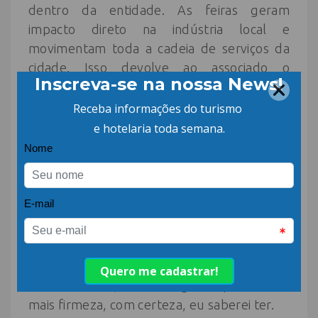
dentro da entidade. As feiras geram
impacto direto na indústria local e
movimentam toda a cadeia de serviços da
cidade. Isso devolve ao associado o
investimento que ele faz, movimenta o
comércio, a hotelaria, restaurantes,
locadoras. Isso pulveriza a renda.
Para o biênio em que a ACIC completará 79
e 80 anos, os associados e a comunidade
podem esperar uma liderança de
estabilidade. Sou conciliador. Gosto de
conversar e buscar soluções. Acima de
tudo, quero representar muito bem os
associados e a entidade. Espero fazer isso
de forma leve, com diálogo. Se precisar de
mais firmeza, com certeza, eu saberei ter.