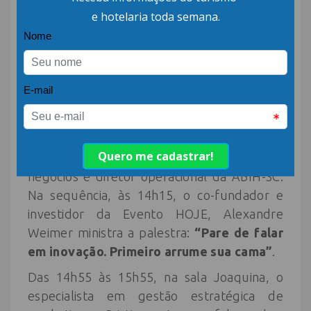
marketing digital para o turismo, Daniel
Turbox, bacharel em turismo e tecnólogo
em organização e gestão de eventos. Para
mediar o painel, Diego Corrêa, co-fundador
da H-System e especialista nas áreas de
marketing, vendas, negócios digitais e
criação de conteúdo.
Na sala Jurerê, quem sobe ao palco às
13h30 é Marcos Hardt, consultor de
negócios e diretor operacional da ABIH-SC.
Na sequência, às 14h15, o co-fundador e
investidor da Evento HOJE, Alexandre
Weimer ministra a palestra:
“Pare de falar
em inovação. Primeiro arrume sua cama”
.
Das 14h55 às 15h55, na sala Joaquina, o
especialista em gestão estratégica de