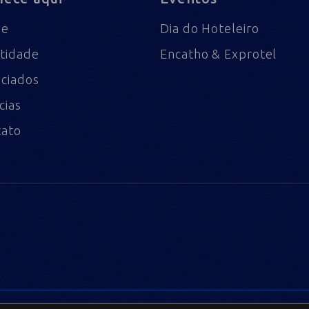
me
Dia do Hoteleiro
tidade
Encatho & Exprotel
ciados
cias
tato