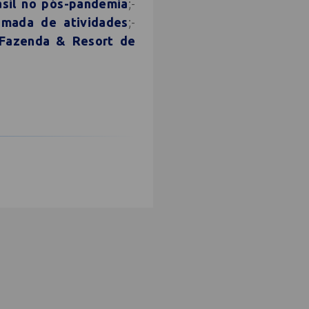
asil no pós-pandemia
;-
omada de atividades
;-
 Fazenda & Resort de