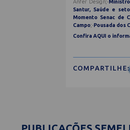
Anfer Design;-
Ministr
Santur, Saúde e set
Momento Senac de C
Campo
;-
Pousada dos C
Confira AQUI o informa
COMPARTILHE:
PUBLICAÇÕES SEME