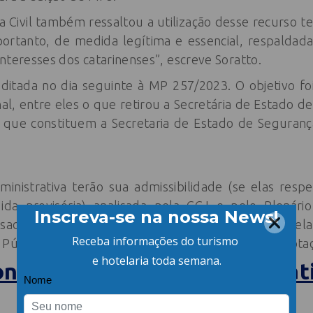
 Civil também ressaltou a utilização desse recurso t
 portanto, de medida legítima e essencial, respaldad
nteresses dos catarinenses”, escreve Soratto.
ditada no dia seguinte à MP 257/2023. O objetivo foi
nal, entre eles o que retirou a Secretária de Estado de
 que constituem a Secretaria de Estado de Segurança
nistrativa terão sua admissibilidade (se elas respe
a provisória) analisada pela CCJ e pelo Plenári
lisadas pela Comissão de Finanças e Tributação e pel
 Público antes de serem convertidas em lei, após vota
ontos da reforma administrat