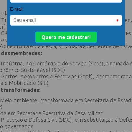
o Planejamento (Seplan)
o Turismo (Setur), em substituição à Agência de Dese
ur)
 Ciência, Tecnologia e Inovação (SCTI), com atribuiçõe
 Administração (SEA) e da SDE
 Aquicultura e da Pesca, vinculada à Secretaria de Est
m desmembradas:
Indústria, do Comércio e do Serviço (Sicos), originada
onômico Sustentável (SDE)
e Portos, Aeroportos e Ferrovias (Spaf), desmembrada 
a e Mobilidade (SIE)
 transformadas:
e Meio Ambiente, transformada em Secretaria de Esta
e)
ada em Secretaria Executiva da Casa Militar
 Proteção e Defesa Civil (SDC), em substituição à Defes
do governador