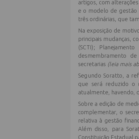
artigos, com alteraçõe
e o modelo de gestão 
três ordinárias, que ta
Na exposição de motivos
principais mudanças, co
(SCTI); Planejamento
desmembramento de o
secretarias
(leia mais a
Segundo Soratto, a re
que será reduzido o 
atualmente, havendo, d
Sobre a edição de medid
complementar, o secre
relativa à gestão fina
Além disso, para Sorat
Constituição Estadual p