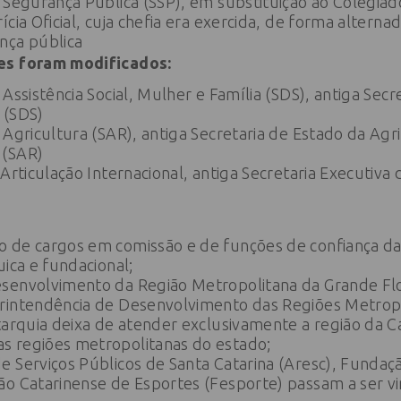
 Segurança Pública (SSP), em substituição ao Colegiad
cia Oficial, cuja chefia era exercida, de forma alterna
nça pública
es foram modificados:
Assistência Social, Mulher e Família (SDS), antiga Secr
 (SDS)
 Agricultura (SAR), antiga Secretaria de Estado da Agr
 (SAR)
 Articulação Internacional, antiga Secretaria Executiva
 de cargos em comissão e de funções de confiança da
uica e fundacional;
senvolvimento da Região Metropolitana da Grande Flo
rintendência de Desenvolvimento das Regiões Metropo
tarquia deixa de atender exclusivamente a região da Ca
 regiões metropolitanas do estado;
e Serviços Públicos de Santa Catarina (Aresc), Fundaç
ão Catarinense de Esportes (Fesporte) passam a ser v