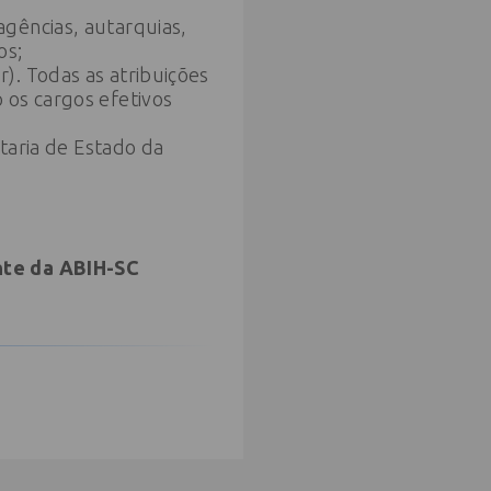
gências, autarquias,
os;
). Todas as atribuições
 os cargos efetivos
etaria de Estado da
nte da ABIH-SC