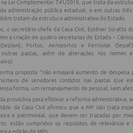
s na Lei Complementar 741/2019, que trata da estrutur
da administração pública estadual, e em outras três
mbém tratam da estrutura administrativa do Estado.
, o secretário-chefe da Casa Civil, Estêner Soratto da
mo a criação de quatro secretarias de Estado – Ciênci
 (Seplan); Portos, Aeroportos e Ferrovias (Sepaf
utras pastas, além de alterações nos nomes e
baixo)
.
forma proposta “não ensejará aumento de despesa p
número de servidores contidos nas pastas que e
essa forma, um remanejamento de pessoal, sem afetar
a provisória para efetivar a reforma administrativa, ao
tário da Casa Civil afirmou que a MP não trata espe
nceira e patrimonial, que devem ser tratadas por me
to, estão cumpridos os requisitos de relevância e 
ara a edição de MPs.