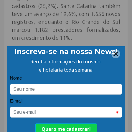
cadastros (25,2%). Santa Catarina também
teve um avanço de 19,6%, com 1.656 novos
registros, enquanto o Rio Grande do Sul
marcou 1.182 prestadores formalizados,
um crescimento de 11%.
SUDESTE –
Continua registrando o maior
número absoluto de cadastros, chegando a
82.864 em 2025, um crescimento de 13,3%.
São Paulo se destacou com um aumento
expressivo de 4.516 cadastros (+12,7%). O
Rio de Janeiro e Minas Gerais também
apresentaram crescimento significativo:
1.708 e 1.467 prestadores de serviços
turísticos formalizados no Cadastur,
respectivamente. O Espírito Santo foi o que
apresentou maior crescimento percentual,