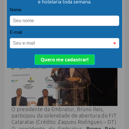
internacionais, taxa de ocupação,
mobilidades terrestre e aeroportuária. As
Cataratas do Iguaçu é o segundo atrativo
mais visitado do Brasil”, comemorou ele,
lembrando que o destino passa por uma
renovação muito próspera.
O presidente da Embratur, Bruno Reis,
participou da solenidade de abertura do FIT
Cataratas (Crédito: Zaqueu Rodrigues – DT)
O presidente da Embratur,
Bruno Reis
,