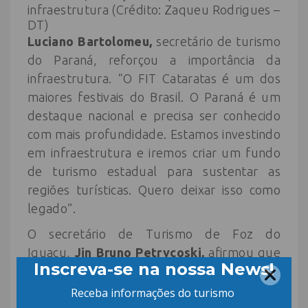
infraestrutura (Crédito: Zaqueu Rodrigues –
DT)
Luciano Bartolomeu,
secretário de turismo
do Paraná, reforçou a importância da
infraestrutura. “O FIT Cataratas é um dos
maiores festivais do Brasil. O Paraná é um
destaque nacional e precisa ser conhecido
com mais profundidade. Estamos investindo
em infraestrutura e iremos criar um fundo
de turismo estadual para sustentar as
regiões turísticas. Quero deixar isso como
legado”.
O secretário de Turismo de Foz do
Iguaçu,
Jin Bruno Petrycoski,
afirmou que
o destino vive o seu melhor momento no
turismo. “Batemos todos os recordes do
ano passado de visitações nacionais e