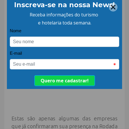
Segundo a
ABSOLAR
– Associação Brasileira
de Energia Solar Fotovoltaica, as energias
Solares e Eólicas serão líderes da geração
mundial até 2050. Outra estimativa é que
até o final deste ano os investimentos no
setor solar alcancem R$ 22,6 bilhões.
Foco na retomada
Estas são apenas algumas das empresas
que já confirmaram sua presença na Rodada