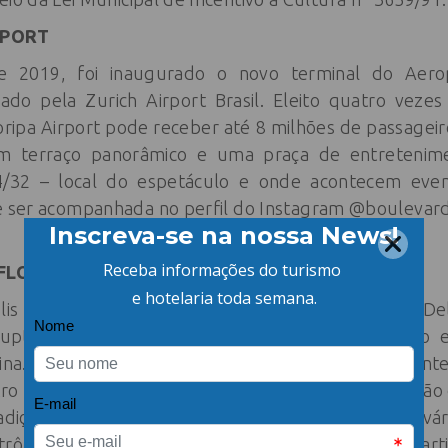
RPORT
2019, foi inaugurado o novo terminal do Aerop
trado pela Zurich Airport Brasil. Eleito quatro veze
oripa Airport pode receber até 8 milhões de passagei
terraço panorâmico e uma praça de entretenime
/32 – local do espetáculo e onde acontecem event
 ser acompanhada no perfil do Instagram @boulevard
FLORIANÓPOLIS
lis foi fundada em 1994 pelo maestro Jeferson D
ruptamente, sempre com significativa participação 
rina. A orquestra figura hoje entre os mais importan
o titular Jeferson Della Rocca e direção de produção d
adição e produz projetos inovadores passando por vá
rônica, Sertanejo, Jazz, tendo criado projetos com art