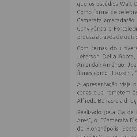
que os estúdios Walt 
Como forma de celebrar
Camerata arrecadarão a
Convivência e Fortalec
precisa através de outr
Com temas do univers
Jeferson Della Rocca,
Amandah Amâncio, Joan
filmes como “Frozen”, “O
A apresentação viaja 
cenas que remetem às 
Alfredo Beirão e a dire
Realizado pela Cia de
Ares”, o “Camerata Dis
de Florianópolis, Secr
Franklin Cascaes, por m