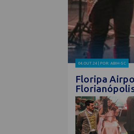
04.OUT.24 | POR: ABIH-SC
Floripa Airp
Florianópoli