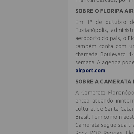
SOBRE O FLORIPA AI
Em 1º de outubro de 
Florianópolis, adminis
aeroporto do país, o Fl
também conta com um 
chamada Boulevard 14
semana. A agenda pode
airport.com
SOBRE A CAMERATA 
A Camerata Florianópo
então atuando ininter
cultural de Santa Cata
Brasil. Tem como maestr
Camerata segue sua tr
Rock, POP, Reggae, Elet