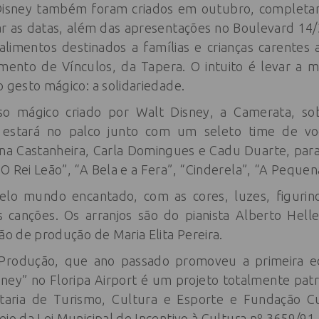
Disney também foram criados em outubro, completan
 as datas, além das apresentações no Boulevard 14/32
limentos destinados a famílias e crianças carentes
imento de Vínculos, da Tapera. O intuito é levar a
o gesto mágico: a solidariedade.
o mágico criado por Walt Disney, a Camerata, so
 estará no palco junto com um seleto time de vo
a Castanheira, Carla Domingues e Cadu Duarte, para
 Rei Leão”, “A Bela e a Fera”, “Cinderela”, “A Pequena
pelo mundo encantado, com as cores, luzes, figurin
canções. Os arranjos são do pianista Alberto Heller
ção de produção de Maria Elita Pereira.
 Produção, que ano passado promoveu a primeira e
ney” no Floripa Airport é um projeto totalmente patr
etaria de Turismo, Cultura e Esporte e Fundação Cu
eio da Lei Municipal de Incentivo à Cultura nº 3659/91.