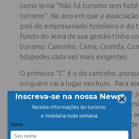
como lema “Não há turismo sem hotéi
turismo”. No ano em que a associaçã
prol do empresariado hoteleiro e do 
fundo do lema de sua gestão tinha co
turismo: Caminho, Cama, Comida, Comp
hóspedes cada vez mais exigentes.
O primeiro “C” é o do caminho, porq
ninguém vai a lugar nenhum. Para ate
atuou de 2000 a 2002 intensamente j
os caminhos em Santa Catarina, permi
qualquer destino do estado, por via a
sua visão, esta ainda é uma das bande