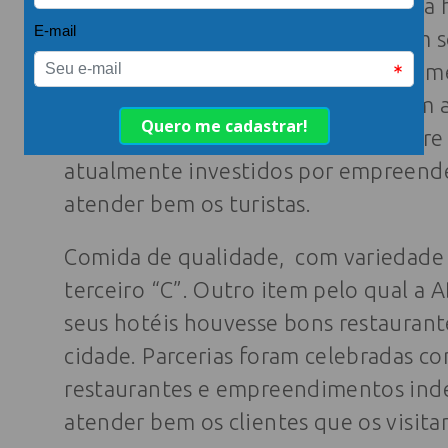
A cama é o segundo “C”, aqui entra a 
hotéis de qualidade”. Sendo que em s
os mais diversos tipos de estabelec
oferta de serviços. Ele não hesita em
seu potencial, onde estima que entre 
atualmente investidos por empreende
atender bem os turistas.
Comida de qualidade, com variedade e
terceiro “C”. Outro item pelo qual a 
seus hotéis houvesse bons restauran
cidade. Parcerias foram celebradas co
restaurantes e empreendimentos ind
atender bem os clientes que os visita