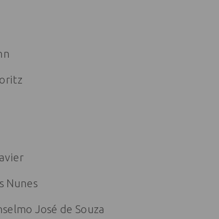
nn
oritz
avier
os Nunes
Anselmo José de Souza