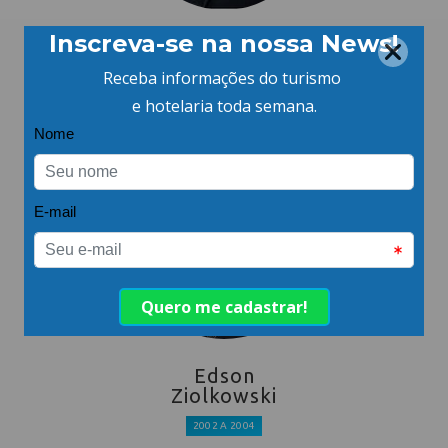
Rui Schürmann
2021-2022
Edson
Ziolkowski
2002 A 2004