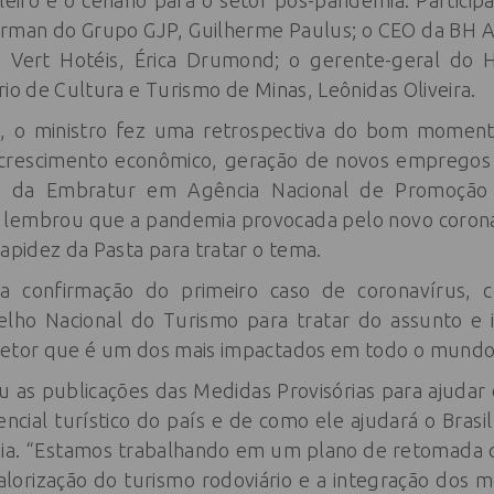
leiro e o cenário para o setor pós-pandemia. Partici
rman do Grupo GJP, Guilherme Paulus; o CEO da BH A
Vert Hotéis, Érica Drumond; o gerente-geral do 
rio de Cultura e Turismo de Minas, Leônidas Oliveira.
ial, o ministro fez uma retrospectiva do bom moment
crescimento econômico, geração de novos empregos e 
 da Embratur em Agência Nacional de Promoção d
o lembrou que a pandemia provocada pelo novo corona
rapidez da Pasta para tratar o tema.
a confirmação do primeiro caso de coronavírus, 
elho Nacional do Turismo para tratar do assunto e 
setor que é um dos mais impactados em todo o mundo”
ou as publicações das Medidas Provisórias para ajuda
encial turístico do país e de como ele ajudará o Brasil
a. “Estamos trabalhando em um plano de retomada q
valorização do turismo rodoviário e a integração dos 