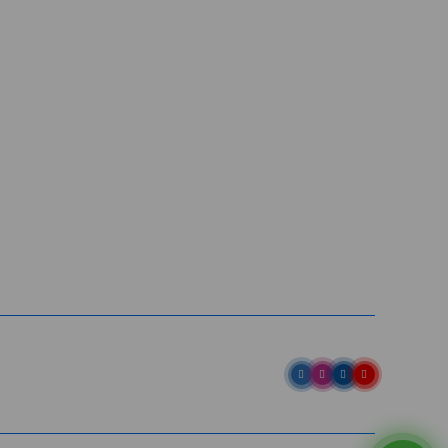
Entre em contato
Av. Pref. Osmar Cunha, 183 /
Bloco B, Sl. 801 / Centro /
88015-100 / Florianópolis / SC
abih@
(48) 98843-7711
(48) 98843-7659