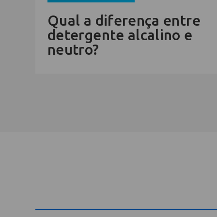
Qual a diferença entre
detergente alcalino e
neutro?
Cadastre-se na newsletter e rec
nosso conteúdo em seu e-mail