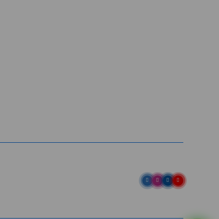
Entre em contato
Av. Pref. Osmar Cunha, 183 /
Bloco B, Sl. 801 / Centro /
88015-100 / Florianópolis / SC
abih@
(48) 98843-7711
(48) 98843-7659