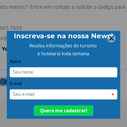
ndo menos?! Entre em contato e solicite o código para 
8843-7659
a ABIH-SC
|
YouTube