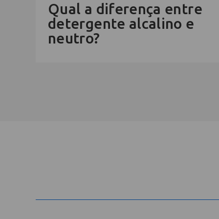
Qual a diferença entre
detergente alcalino e
neutro?
Cadastre-se na newsletter e rec
nosso conteúdo em seu e-mail