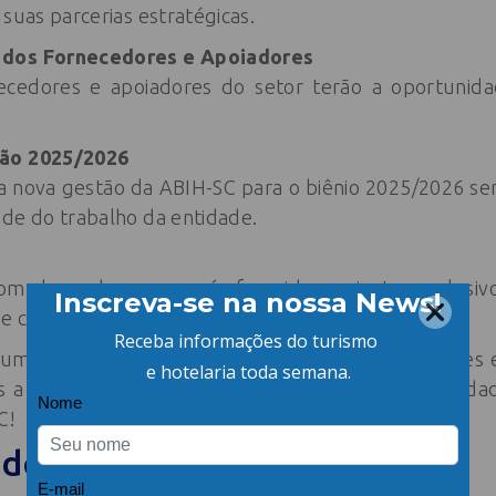
 suas parcerias estratégicas.
 dos Fornecedores e Apoiadores
ecedores e apoiadores do setor terão a oportunid
tão 2025/2026
da nova gestão da ABIH-SC para o biênio 2025/2026 s
ade do trabalho da entidade.
com chave de ouro, será oferecido um jantar exclusivo
e celebrar as conquistas do ano.
um grande encontro de empresários, fornecedores e p
s a hotelaria catarinense. Não perca essa oportunida
C!
 do evento