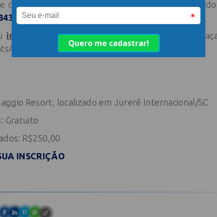
e quer participar do evento faça contato através d
8843-7659
.
u
imprensa
e quer mais informações do evento faça
hatsApp
(48) 98843-7711.
llaggio Resort, localizado em Jurerê Internacional/SC
: Gratuito
iados: R$250,00
SUA INSCRIÇÃO